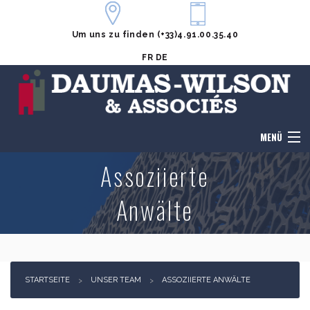
Um uns zu finden
(+33)4.91.00.35.40
FR
DE
MENÜ
Assoziierte
Startseite
Anwälte
Nachricht senden
Gebühren
Unser Team
STARTSEITE
UNSER TEAM
ASSOZIIERTE ANWÄLTE
Kompetenzbereiche