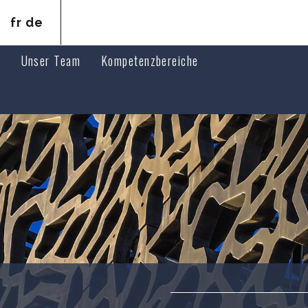
fr
de
n
Unser Team
Kompetenzbereiche
Assoziierte Anwälte
Droit pénal
Angestellte Anwälte
Droit de la responsabilité et du préjudice corpore
Droit médical
Droit des assurances
Droit civil, des personnes et de la famille
Droit immobilier
Droit public
Immobilienverkäufe