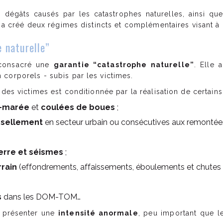
dégâts causés par les catastrophes naturelles, ainsi que l
s a créé deux régimes distincts et complémentaires visant à 
 naturelle”
onsacré une
garantie “catastrophe naturelle”
. Elle 
corporels - subis par les victimes.
 des victimes est conditionnée par la réalisation de certain
e-marée
et
coulées de boues
;
issellement
en secteur urbain ou consécutives aux remontée
rre et séismes
;
rain
(effondrements, affaissements, éboulements et chutes de
s
dans les DOM-TOM…
t présenter une
intensité anormale
, peu important que l