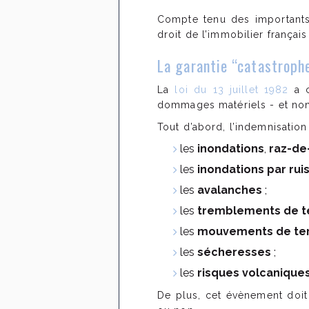
Compte tenu des importants 
droit de l’immobilier françai
La garantie “catastrophe
La
loi du 13 juillet 1982
a c
dommages matériels - et non 
Tout d’abord, l’indemnisation
les
inondations
,
raz-d
les
inondations par ru
les
avalanches
;
les
tremblements de te
les
mouvements de ter
les
sécheresses
;
les
risques volcanique
De plus, cet évènement doi