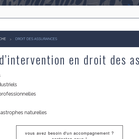
CHE
DROIT DES ASSURANCES
d’intervention en droit des a
s
ustriels
professionnelles
astrophes naturelles
vous avez besoin d'un accompagnement ?
contactez-nous !