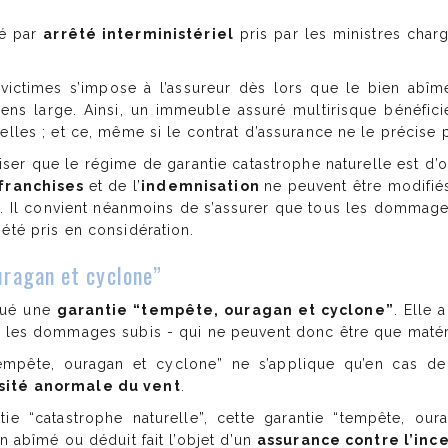
até par
arrêté interministériel
pris par les ministres charg
 victimes s’impose à l’assureur dès lors que le bien abîmé 
ens large. Ainsi, un immeuble assuré multirisque bénéficie,
elles ; et ce, même si le contrat d’assurance ne le précise
éciser que le régime de garantie catastrophe naturelle est d’o
franchises
et de l’
indemnisation
ne peuvent être modifiés
és. Il convient néanmoins de s’assurer que tous les dommages 
 été pris en considération.
uragan et cyclone”
itué une
garantie “tempête, ouragan et cyclone”
. Elle 
e les dommages subis - qui ne peuvent donc être que matér
“tempête, ouragan et cyclone” ne s’applique qu’en cas d
nsité anormale du vent
.
antie “catastrophe naturelle”, cette garantie “tempête, ou
en abîmé ou déduit fait l’objet d’un
assurance contre l’inc