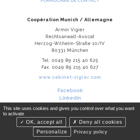
FORMULAIRE DE CONTACT
Coopération Munich / Allemagne
Armin Vigier
Rechtsanwalt-Avocat
Herzog-Wilhelm-Straße 10/IV
80331 München
Tel. 0049 89 215 40 625
Fax. 0049 89 215 40 627
www.cabinet-vigier.com
Facebook
Linkedin
This site uses cookies and gives you control over what you want
to activate
©2018-26 Daumas-Wilson & Associés - Copyright, tous droits
OK, accept all
Deny all cookies
réservés - Conception Absolute Communication Réalisation Answeb
Personalize
Privacy policy