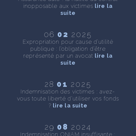
inopposable aux victimes
lire la
n
te
suite
06
02
2025
 :
Expropriation pour cause d’utilité
As
ite
publique : l’obligation d’être
représenté par un avocat
lire la
suite
 :
28
01
2025
s
T
Indemnisation des victimes : avez-
f
vous toute liberté d’utiliser vos fonds
?
lire la suite
e
29
08
2024
e
Indemnisation ONIAM insuffisante :