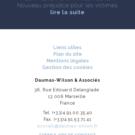
Nouveau préjudice pour les victimes
lire la suite
Liens utiles
Plan du site
Mentions légales
Gestion des cookies
Daumas-Wilson & Associés
36, Rue Edouard Delanglade
13 006 Marseille
France
Tel. (+33)4.91.00.35.40
Fax. (+33)4.91.53.71.41
avocats@daumas-wilson.fr