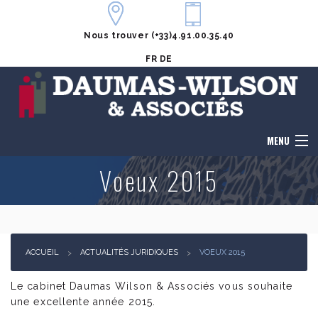
Nous trouver
(+33)4.91.00.35.40
FR
DE
MENU
Voeux 2015
Accueil
Le cabinet
Honoraires
ACCUEIL
ACTUALITÉS JURIDIQUES
VOEUX 2015
Notre équipe
Le cabinet Daumas Wilson & Associés vous souhaite
une excellente année 2015.
Domaines de compétences