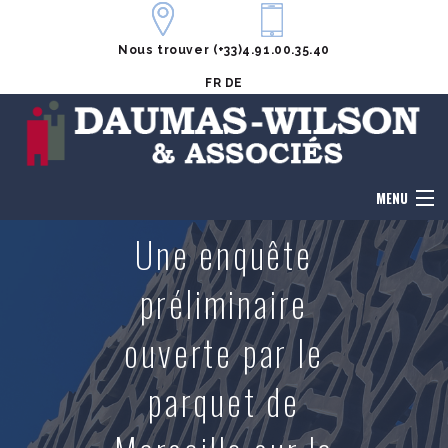
Nous trouver
(+33)4.91.00.35.40
FR
DE
MENU
Une enquête
Accueil
préliminaire
Le cabinet
ouverte par le
Honoraires
parquet de
Notre équipe
Domaines de compétences