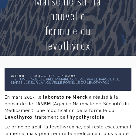
Marseille sur la
nouvelle
Actualités juridiques
formule du
Contact
levothyrox
ACCUEIL
ACTUALITÉS JURIDIQUES
UNE ENQUÊTE PRÉLIMINAIRE OUVERTE PAR LE PARQUET DE
MARSEILLE SUR LA NOUVELLE FORMULE DU LEVOTHYROX
En mars 2017, le
laboratoire Merck
a réalisé à la
demande de l’
ANSM
(Agence Nationale de Sécurité du
Médicament), une modification de la formule du
Levothyrox
, traitement de l’
hypothyroïdie
.
Le principe actif, la lévothyroxine, est resté exactement
la même, mais pour rendre le médicament plus stable,