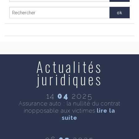
Actualités
juridiques
14
04
2025
se
Assurance auto : la nullité du contrat
D
inopposable aux victimes
lire la
n
te
suite