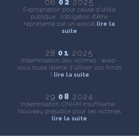
06
02
2025
 :
Expropriation pour cause d’utilité
As
ite
publique : l’obligation d’être
représenté par un avocat
lire la
suite
 :
28
01
2025
s
T
Indemnisation des victimes : avez-
f
vous toute liberté d’utiliser vos fonds
?
lire la suite
e
29
08
2024
e
Indemnisation ONIAM insuffisante :
Nouveau préjudice pour les victimes
lire la suite