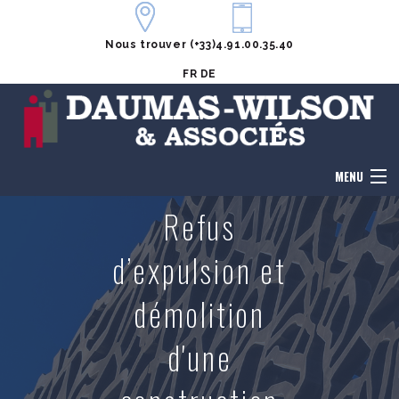
Nous trouver
(+33)4.91.00.35.40
FR
DE
MENU
Refus
Accueil
d’expulsion et
Le cabinet
démolition
Honoraires
d'une
Notre équipe
Domaines de compétences