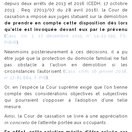
depuis deux arrêts de 2013 et 2016 (CEDH, 17 octobre
2013 ; Req. 27013/07 du 28 avril 2016), la Cour de
cassation a imposé aux juges statuant sur la démolition
de prendre en compte cette disposition dès lors
qu'elle est invoquée devant eux par le prévenu
(
Cass. civ. 3, 17 décembre 2015, n° 14-22.095, FS-
P+B+R
).
Néanmoins postérieurement à ces décisions, il a pu
être jugé que la protection du domicile familial ne fait
pas obstacle à l'action en démolition si les
circonstances l’autorisent (
Cass. crim, 16 janvier 2018,
n° 17-81.884, F-P+B
).
Or, en l’espèce la Cour suprême exige que l’on tienne
compte des considérations objectives et subjectives
qui pourraient s’opposer à l’adoption d’une telle
mesure.
Ainsi, la Cour de cassation se livre à une appréciation
in concreto
de l’atteinte portée aux occupants.