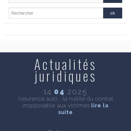
Actualités
juridiques
14
04
2025
se
Assurance auto : la nullité du contrat
D
inopposable aux victimes
lire la
n
te
suite