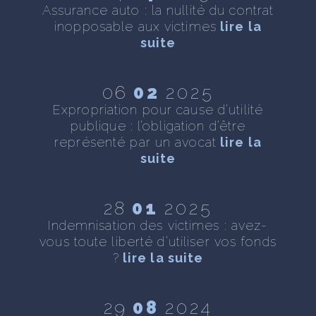
se
Assurance auto : la nullité du contrat
D
inopposable aux victimes
lire la
n
te
suite
06
02
2025
 :
Expropriation pour cause d’utilité
As
ite
publique : l’obligation d’être
représenté par un avocat
lire la
suite
 :
28
01
2025
s
T
Indemnisation des victimes : avez-
f
vous toute liberté d’utiliser vos fonds
?
lire la suite
e
29
08
2024
e