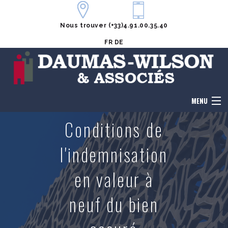
Nous trouver
(+33)4.91.00.35.40
FR
DE
MENU
Conditions de
Accueil
l'indemnisation
Le cabinet
en valeur à
Honoraires
neuf du bien
Notre équipe
Domaines de compétences