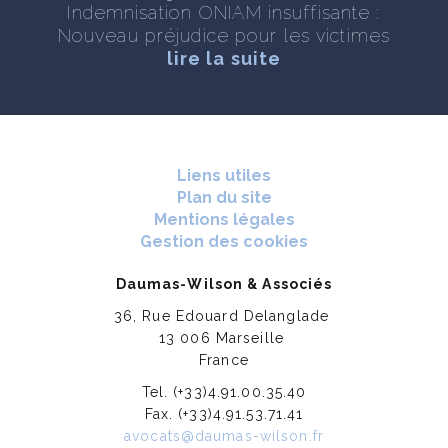
Indemnisation ONIAM insuffisante :
Nouveau préjudice pour les victimes
lire la suite
Liens utiles
Plan du site
Mentions légales
Gestion des cookies
Daumas-Wilson & Associés
36, Rue Edouard Delanglade
13 006 Marseille
France
Tel. (+33)4.91.00.35.40
Fax. (+33)4.91.53.71.41
avocats@daumas-wilson.fr