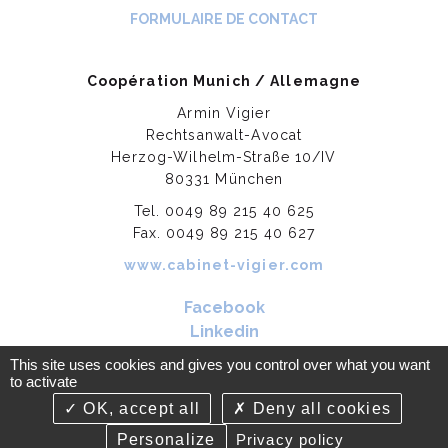
FORMULAIRE DE CONTACT
Coopération Munich / Allemagne
Armin Vigier
Rechtsanwalt-Avocat
Herzog-Wilhelm-Straße 10/IV
80331 München
Tel. 0049 89 215 40 625
Fax. 0049 89 215 40 627
www.cabinet-vigier.com
Facebook
Linkedin
This site uses cookies and gives you control over what you want
to activate
©2018-26 Daumas-Wilson & Associés - Copyright, tous droits
OK, accept all
Deny all cookies
réservés - Conception Absolute Communication Réalisation Answeb
Personalize
Privacy policy