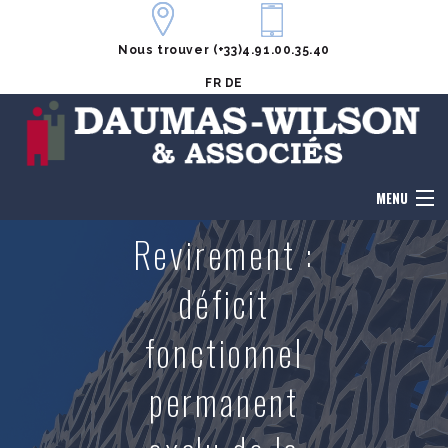
Nous trouver
(+33)4.91.00.35.40
FR
DE
MENU
Revirement :
Accueil
déficit
Le cabinet
fonctionnel
Honoraires
permanent
Notre équipe
Domaines de compétences