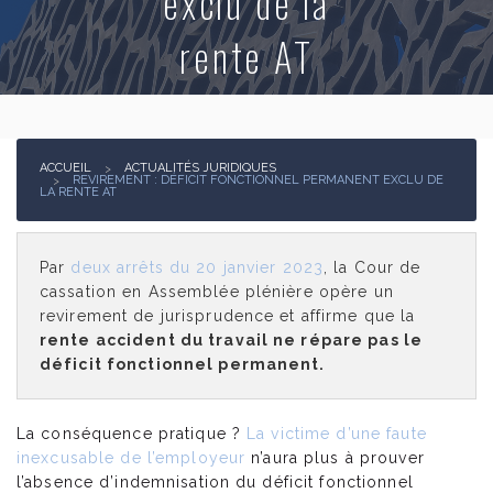
exclu de la
rente AT
Actualités juridiques
Contact
ACCUEIL
ACTUALITÉS JURIDIQUES
REVIREMENT : DÉFICIT FONCTIONNEL PERMANENT EXCLU DE
LA RENTE AT
Par
deux arrêts du 20 janvier 2023
, la Cour de
cassation en Assemblée plénière opère un
revirement de jurisprudence et affirme que la
rente accident du travail ne répare pas le
déficit fonctionnel permanent.
La conséquence pratique ?
La victime d’une faute
inexcusable de l’employeur
n’aura plus à prouver
l’absence d’indemnisation du déficit fonctionnel