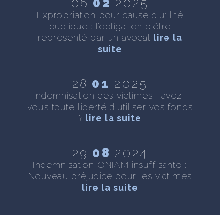
06
02
2025
 :
Expropriation pour cause d’utilité
As
ite
publique : l’obligation d’être
représenté par un avocat
lire la
suite
 :
28
01
2025
s
T
Indemnisation des victimes : avez-
f
vous toute liberté d’utiliser vos fonds
?
lire la suite
e
29
08
2024
e
Indemnisation ONIAM insuffisante :
Nouveau préjudice pour les victimes
lire la suite