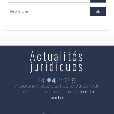
Actualités
juridiques
14
04
2025
se
Assurance auto : la nullité du contrat
D
inopposable aux victimes
lire la
n
te
suite