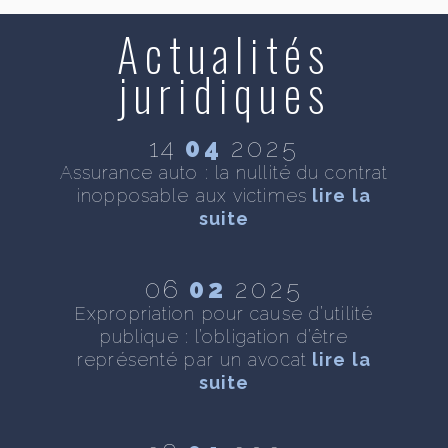
Actualités
juridiques
14
04
2025
se
Assurance auto : la nullité du contrat
D
inopposable aux victimes
lire la
n
te
suite
06
02
2025
 :
Expropriation pour cause d’utilité
As
ite
publique : l’obligation d’être
représenté par un avocat
lire la
suite
 :