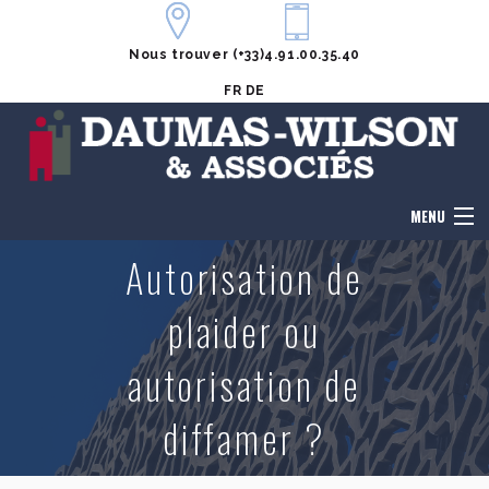
Nous trouver
(+33)4.91.00.35.40
FR
DE
MENU
Autorisation de
Accueil
plaider ou
Le cabinet
autorisation de
Honoraires
diffamer ?
Notre équipe
Domaines de compétences