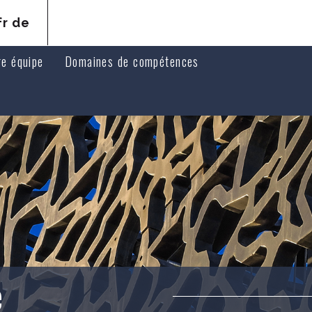
fr
de
re équipe
Domaines de compétences
ats associés
Droit pénal
ats collaborateurs
Droit de la responsabilité et du préjudice corporel de vict
Droit médical
Droit des assurances
Droit civil, des personnes et de la famille
Droit immobilier
Droit public et droit de l'urbanisme
Vente immobilière et enchères
e