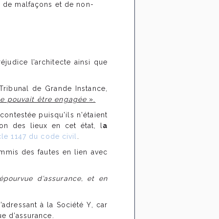
té de malfaçons et de non-
judice l’architecte ainsi que
Tribunal de Grande Instance,
ne pouvait être engagée
».
contestée puisqu'ils n'étaient
on des lieux en cet état, l
a
cle 1147 du code civil
.
ommis des fautes en lien avec
dépourvue d’assurance, et en
’adressant à la Société Y, car
vue d’assurance.