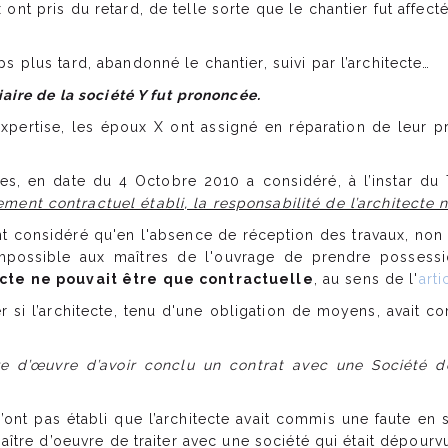
ont pris du retard, de telle sorte que le chantier fut affec
s plus tard, abandonné le chantier, suivi par l’architecte…
iaire de la société Y fut prononcée.
ertise, les époux X ont assigné en réparation de leur pré
es, en date du 4 Octobre 2010 a considéré, à l’instar du 
ent contractuel établi, la responsabilité de l’architecte 
nt considéré qu'en l'absence de réception des travaux, non 
impossible aux maîtres de l'ouvrage de prendre possessi
ecte ne pouvait être que contractuelle
, au sens de l'
arti
er si l’architecte, tenu d'une obligation de moyens, avait c
re d’œuvre d’avoir conclu un contrat avec une Société 
’ont pas établi que l’architecte avait commis une faute en s
 maître d’oeuvre de traiter avec une société qui était dépour