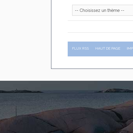
FLUX RSS
HAUT DE PAGE
IM
26
03
Déchéance de gara
lire
déclaration : une s
2026
proportionnée
lir