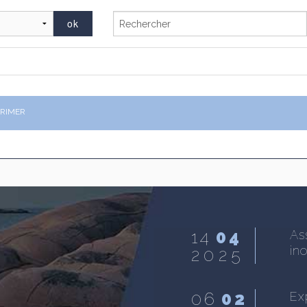
PRIMER
14
04
ntie pour fausse
As
anction totale jugée
in
2025
e la suite
06
02
Ex