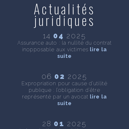
Actualités
juridiques
14
04
2025
se
Assurance auto : la nullité du contrat
D
inopposable aux victimes
lire la
n
te
suite
06
02
2025
 :
Expropriation pour cause d’utilité
As
ite
publique : l’obligation d’être
représenté par un avocat
lire la
suite
 :
28
01
2025
s
T