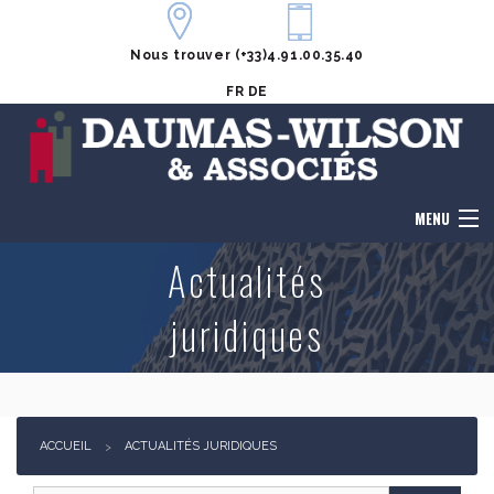
Nous trouver
(+33)4.91.00.35.40
FR
DE
MENU
Actualités
Accueil
juridiques
Le cabinet
Honoraires
Notre équipe
ACCUEIL
ACTUALITÉS JURIDIQUES
Domaines de compétences