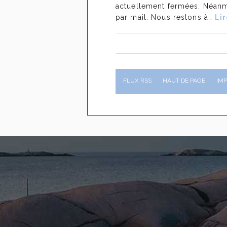
actuellement fermées. Néanmo
par mail. Nous restons à…
Lir
FLUX RSS
HAUT DE PAGE
IM
26
03
Déchéance de gara
lire
déclaration : une s
2026
proportionnée
lir