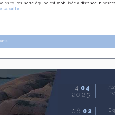
ins toutes notre équipe est mobilisée à distance, n'hesit
e la suite
PRIMER
14
04
ntie pour fausse
As
anction totale jugée
in
2025
e la suite
06
02
Ex