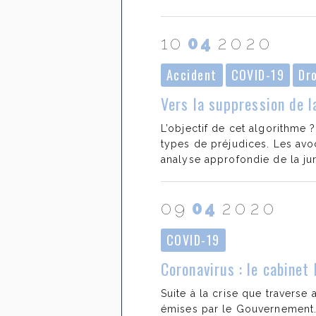
10
04
2020
Accident
COVID-19
Dr
Vers la suppression de la
L’objectif de cet algorithme ?
types de préjudices. Les avoc
analyse approfondie de la ju
09
04
2020
COVID-19
Coronavirus : le cabine
Suite à la crise que travers
émises par le Gouvernement. L