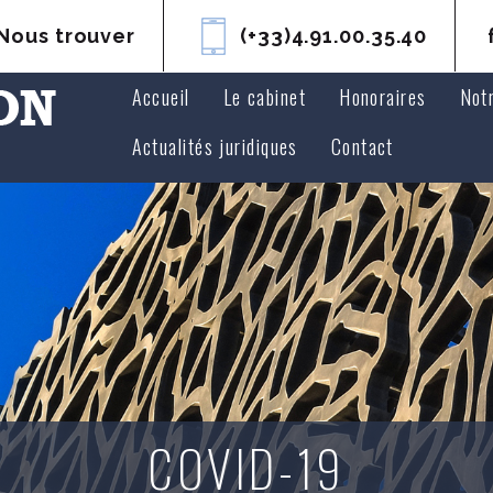
Nous trouver
(+33)4.91.00.35.40
Accueil
Le cabinet
Honoraires
Not
Avoc
Actualités juridiques
Contact
Avoc
COVID-19