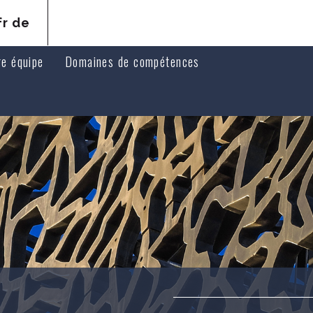
fr
de
re équipe
Domaines de compétences
ats associés
Droit pénal
ats collaborateurs
Droit de la responsabilité et du préjudice corporel de vict
Droit médical
Droit des assurances
Droit civil, des personnes et de la famille
Droit immobilier
Droit public et droit de l'urbanisme
Vente immobilière et enchères