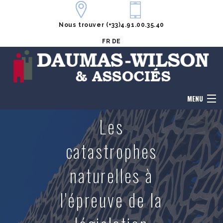
Nous trouver
(+33)4.91.00.35.40
FR
DE
MENU
Les
Accueil
catastrophes
Le cabinet
naturelles à
Honoraires
l'épreuve de la
Notre équipe
Domaines de compétences