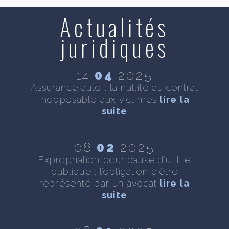
Actualités
juridiques
14
04
2025
se
Assurance auto : la nullité du contrat
D
inopposable aux victimes
lire la
n
te
suite
06
02
2025
 :
Expropriation pour cause d’utilité
As
ite
publique : l’obligation d’être
représenté par un avocat
lire la
suite
 :