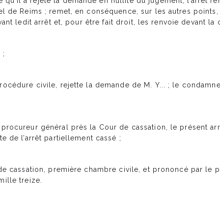
u’il a rejeté la demande en nullité du jugement, l’arrêt ren
pel de Reims ; remet, en conséquence, sur les autres points, 
vant ledit arrêt et, pour être fait droit, les renvoie devant l
 ;
rocédure civile, rejette la demande de M. Y... ; le condamne
 procureur général près la Cour de cassation, le présent arr
te de l’arrêt partiellement cassé ;
r de cassation, première chambre civile, et prononcé par le
ille treize.