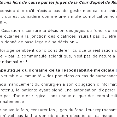
uite mis hors de cause par les juges de la Cour d’appel de Re
 considéré « qu’il n’existe pas de geste médical ou chiru
t qui est considéré comme une simple complication et 
n ».
de Cassation a censuré la décision des juges du fond, consid
e cutanée à la jonction des cicatrices n’aurait pas pu êtr
as donné de base légale à sa décision ».
Horloge semblent donc considérer, ici, que la réalisation
» par la communauté scientifique, n’est pas de nature à
condamnation !
rapeutique du domaine de la responsabilité médicale
[
 véritable « immunité » des praticiens en cas de survenance
ndu manquement du chirurgien à son obligation d’informati
 retenu, la patiente ayant signé une autorisation d’opére
ste pas d’acte chirurgical sans risque et que des complic
ormalement » .
 nouvelle fois, censurer les juges du fond, leur reprochant
n’avait pas failli à son obligation d’expliciter les risque