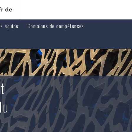
fr
de
re équipe
Domaines de compétences
ats associés
Droit pénal
ats collaborateurs
Droit de la responsabilité et du préjudice corporel de vict
Droit médical
Droit des assurances
Droit civil, des personnes et de la famille
et
Droit immobilier
Droit public et droit de l'urbanisme
Vente immobilière et enchères
du