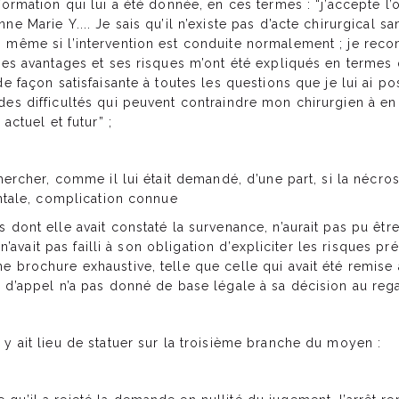
formation qui lui a été donnée, en ces termes : “j’accepte l’
e Marie Y.... Je sais qu’il n’existe pas d’acte chirurgical s
 même si l’intervention est conduite normalement ; je reco
ses avantages et ses risques m’ont été expliqués en termes 
e façon satisfaisante à toutes les questions que je lui ai po
des difficultés qui peuvent contraindre mon chirurgien à en
actuel et futur” ;
chercher, comme il lui était demandé, d’une part, si la nécro
ontale, complication connue
 dont elle avait constaté la survenance, n’aurait pas pu êtr
. n’avait pas failli à son obligation d’expliciter les risques p
 brochure exhaustive, telle que celle qui avait été remise 
 d’appel n’a pas donné de base légale à sa décision au rega
y ait lieu de statuer sur la troisième branche du moyen :