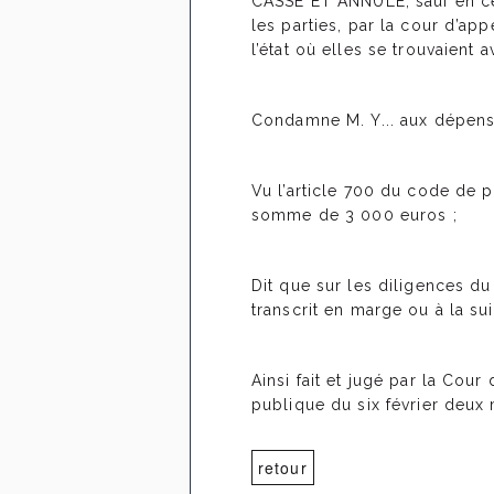
CASSE ET ANNULE, sauf en ce q
les parties, par la cour d’ap
l’état où elles se trouvaient a
Condamne M. Y... aux dépens
Vu l’article 700 du code de p
somme de 3 000 euros ;
Dit que sur les diligences du
transcrit en marge ou à la sui
Ainsi fait et jugé par la Cou
publique du six février deux m
retour