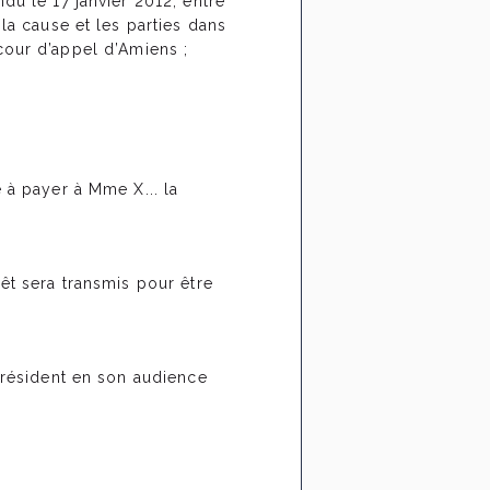
du le 17 janvier 2012, entre
la cause et les parties dans
a cour d’appel d’Amiens ;
 à payer à Mme X... la
êt sera transmis pour être
 président en son audience