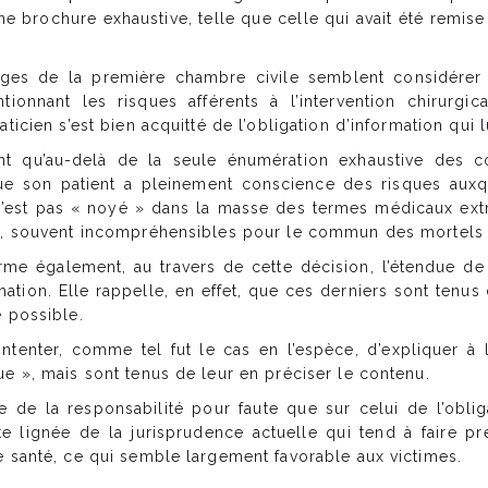
e brochure exhaustive, telle que celle qui avait été remi
uges de la première chambre civile semblent considérer
tionnant les risques afférents à l’intervention chirur
ticien s’est bien acquitté de l’obligation d’information qui 
nt qu’au-delà de la seule énumération exhaustive des co
ue son patient a pleinement conscience des risques auxquel
 s’est pas « noyé » dans la masse des termes médicaux ext
es, souvent incompréhensibles pour le commun des mortels 
me également, au travers de cette décision, l’étendue de l
tion. Elle rappelle, en effet, que ces derniers sont tenus 
e possible.
ntenter, comme tel fut le cas en l’espèce, d’expliquer à 
ue », mais sont tenus de leur en préciser le contenu.
 de la responsabilité pour faute que sur celui de l’obliga
ite lignée de la jurisprudence actuelle qui tend à faire p
e santé, ce qui semble largement favorable aux victimes.