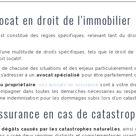
vocat en droit de l’immobilier
est constitué des règles spécifiques, relevant tant du dro
’une multitude de droits spécifiques, tels que le droit de l
t locatif.
 de chacune des situations et des enjeux particulièrement 
 s’adresser à un
avocat spécialisé
pour être parfaitement 
ou propriétaire
,
nos avocats en assurance
sont à votre di
ompagner dans toutes les démarches nécessaires au resp
r une indemnisation pour les dommages subis lors d’un catas
assurance en cas de catastrop
s
dégâts causés par les catastrophes naturelles
, ainsi
çais a créé deux régimes distincts et complémentaires visant