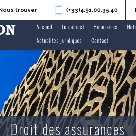
Nous trouver
(+33)4.91.00.35.40
Accueil
Le cabinet
Honoraires
Not
Avoc
Actualités juridiques
Contact
Avoc
Droit des assurances