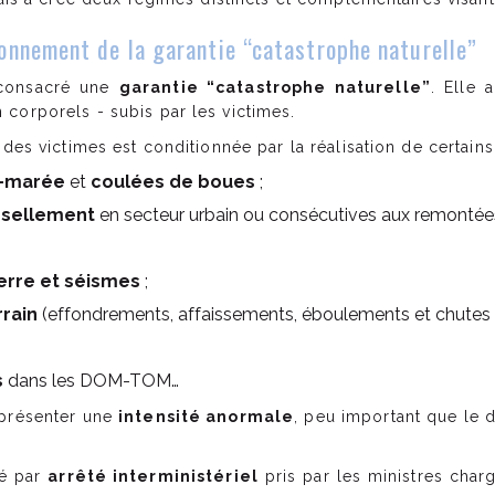
ionnement de la garantie “catastrophe naturelle”
onsacré une
garantie “catastrophe naturelle”
. Elle 
corporels - subis par les victimes.
 des victimes est conditionnée par la réalisation de certain
e-marée
et
coulées de boues
;
issellement
en secteur urbain ou consécutives aux remontée
rre et séismes
;
rain
(effondrements, affaissements, éboulements et chutes de
s
dans les DOM-TOM…
 présenter une
intensité anormale
, peu important que le 
até par
arrêté interministériel
pris par les ministres charg