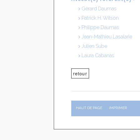
Gérard Daumas
Patrick H. Wilson
Philippe Daumas
Jean-Mathieu Lasalarie
Julien Sube
Laura Cabanas
retour
HAUT DE PAGE
IMPRIMER