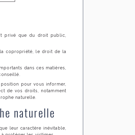
it privé que du droit public,
a copropriété, le droit de la
importants dans ces matières,
conseillé.
sposition pour vous informer,
ect de vos droits, notamment
trophe naturelle.
he naturelle
 que leur caractère inévitable,
 à protéger les victimes.