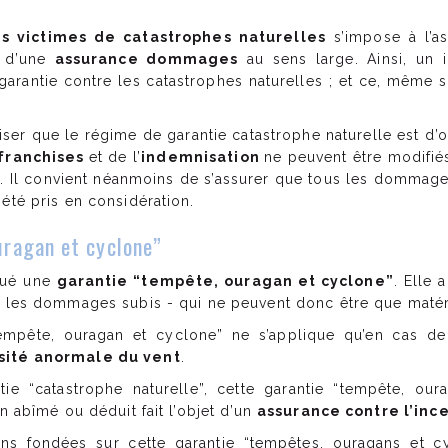
s victimes de catastrophes naturelles
s’impose à l’a
t d’une
assurance dommages
au sens large. Ainsi, un 
a garantie contre les catastrophes naturelles ; et ce, même s
éciser que le régime de garantie catastrophe naturelle est d’o
franchises
et de l’
indemnisation
ne peuvent être modifiés
és. Il convient néanmoins de s’assurer que tous les dommages 
 été pris en considération.
uragan et cyclone”
itué une
garantie “tempête, ouragan et cyclone”
. Elle 
e les dommages subis - qui ne peuvent donc être que matér
“tempête, ouragan et cyclone” ne s’applique qu’en cas d
nsité anormale du vent
.
antie “catastrophe naturelle”, cette garantie “tempête, ou
en abîmé ou déduit fait l’objet d’un
assurance contre l’inc
ns fondées sur cette garantie “tempêtes, ouragans et c