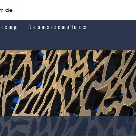
fr
de
re équipe
Domaines de compétences
ats associés
Droit pénal
ats collaborateurs
Droit de la responsabilité et du préjudice corporel de vict
Droit médical
Droit des assurances
Droit civil, des personnes et de la famille
Droit immobilier
Droit public et droit de l'urbanisme
Vente immobilière et enchères