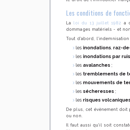
Les conditions de fonct
La
loi du 13 juillet 1982
a c
dommages matériels - et non 
Tout d’abord, l’indemnisation
les
inondations
,
raz-d
les
inondations par ru
les
avalanches
;
les
tremblements de te
les
mouvements de ter
les
sécheresses
;
les
risques volcanique
De plus, cet évènement doit
ou non.
Il faut aussi qu’il soit const