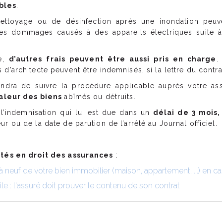
bles
.
nettoyage ou de désinfection après une inondation peuv
es dommages causés à des appareils électriques suite
ce,
d’autres frais peuvent être aussi pris en charge
.
d’architecte peuvent être indemnisés, si la lettre du contra
endra de suivre la procédure applicable auprès votre as
 valeur des biens
abîmés ou détruits.
t l’indemnisation qui lui est due dans un
délai de 3 mois,
r ou de la date de parution de l’arrêté au Journal officiel.
tés en droit des assurances
:
à neuf de votre bien immobilier (maison, appartement, ...) en c
e : l'assuré doit prouver le contenu de son contrat